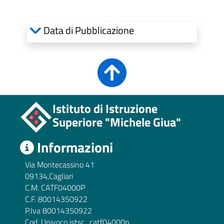
Data di Pubblicazione
ll'interno del sito
gram
inkedIn
Istituto di Istruzione
Superiore "Michele Giua"
Informazioni
Via Montecassino 41
09134,Cagliari
C.M. CATF04000P
C.F. 80014350922
P.Iva 80014350922
Cod. Univoco istsc_catf04000p