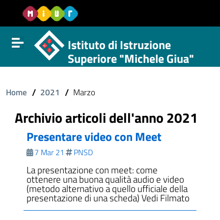
Vai al contenuto
Vail al menu di navigazione
Vai al footer
Istituto di Istruzione
Attiva disattiva la navigazione
Superiore "Michele Giua"
/
/
Home
2021
Marzo
Archivio articoli dell'anno 2021
Presentare video con Meet
7 Mar 21
PNSD
La presentazione con meet: come
ottenere una buona qualità audio e video
(metodo alternativo a quello ufficiale della
presentazione di una scheda) Vedi Filmato