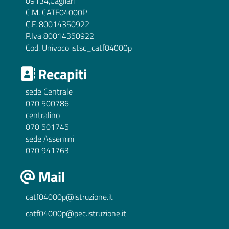
09134,Cagliari
C.M. CATF04000P
C.F. 80014350922
P.Iva 80014350922
Cod. Univoco istsc_catf04000p
Recapiti
sede Centrale
070 500786
centralino
070 501745
sede Assemini
070 941763
Mail
catf04000p@istruzione.it
catf04000p@pec.istruzione.it