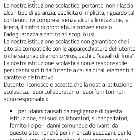
La nostra istituzione scolastica, pertanto, non rilascia
alcun tipo di garanzia, esplicita o implicita, riguardo tali
contenuti, ivi compresi, senza alcuna limitazione, la
liceità, il diritto di proprietà, la convenienza o
ll'interno del sito
l’adeguatezza a particolari scopi o usi.
La nostra istituzione scolastica non garantisce che il
sito sia compatibile con le apparecchiature dell’utente
o che sia privo di errori o virus, bachi o “cavalli di Troia”.
La nostra istituzione scolastica non è responsabile
gram
inkedIn
per i danni subiti dall’utente a causa di tali elementi di
carattere distruttivo.
L’utente riconosce e accetta che la nostra istituzione
scolastica, i suoi collaboratori o i suoi fornitori non
sono responsabili:
per i danni causati da negligenze di questa
istituzione, dei suoi collaboratori, subappaltatori,
fornitori o per i danni comunque derivanti da
questo sito, nonchè per i mancati guadagni, per le
perdite, per i danni incidentali o consequenziali o