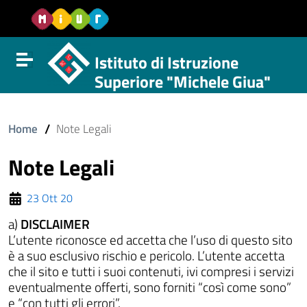
Vai al contenuto
Vail al menu di navigazione
Vai al footer
Istituto di Istruzione
Attiva disattiva la navigazione
Superiore "Michele Giua"
/
Home
Note Legali
Note Legali
23 Ott 20
a)
DISCLAIMER
L’utente riconosce ed accetta che l’uso di questo sito
è a suo esclusivo rischio e pericolo. L’utente accetta
che il sito e tutti i suoi contenuti, ivi compresi i servizi
eventualmente offerti, sono forniti “così come sono”
e “con tutti gli errori”.