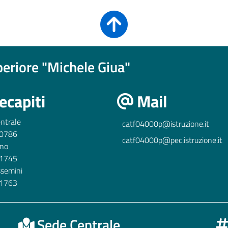
uperiore "Michele Giua"
ecapiti
Mail
ntrale
catf04000p@istruzione.it
0786
catf04000p@pec.istruzione.it
ino
1745
ssemini
1763
Sede Centrale