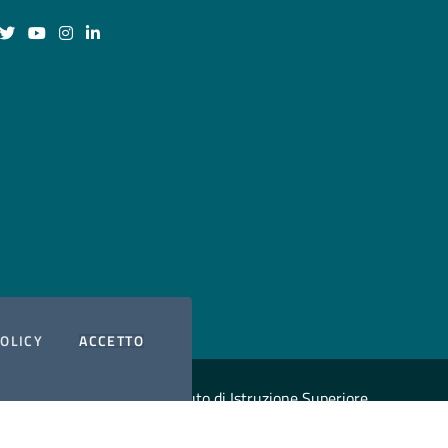
guici su Facebook
Seguici su Twitter
Seguici su YouTube
Seguici su Instagram
Seguici su LinkedIn
I COOKIES
POLICY
ACCETTO
Copyright
2026 Istituto di Istruzione Superiore
"Michele Giua"