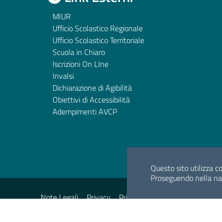
MIUR
Ufficio Scolastico Regionale
Ufficio Scolastico Territoriale
Scuola in Chiaro
Iscrizioni On LIne
Invalsi
Dichiarazione di Agibilità
Obiettivi di Accessibilità
Adempimenti AVCP
Questo sito utilizza co
Proseguendo nella navi
Sezione Legale
Note Legali
Privacy
Privacy Policy
Mappa del sito