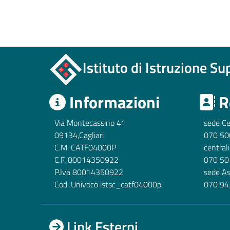
Istituto di Istruzione S
Informazioni
R
Via Montecassino 41
sede Ce
09134,Cagliari
070 50
C.M. CATF04000P
central
C.F. 80014350922
070 50
P.Iva 80014350922
sede A
Cod. Univoco istsc_catf04000p
070 94
Link Esterni