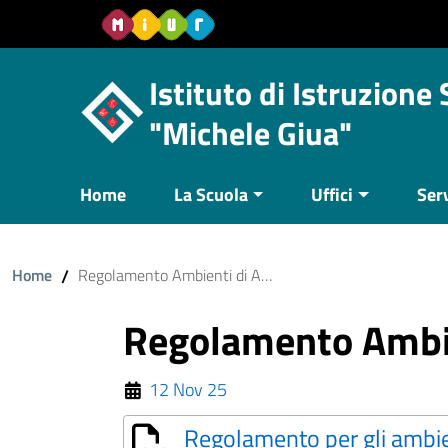
Vai al contenuto
Vail al menu di navigazione
Vai al footer
Istituto di Istruzione
"Michele Giua"
Home
La Scuola
Uffici
Serv
Home
/
Regolamento Ambienti di Apprendimento e Laboratori
Regolamento Ambie
12 Nov 25
Regolamento per gli ambie