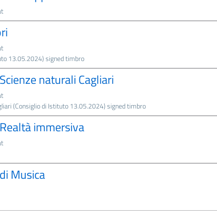
at
ri
at
tuto 13.05.2024) signed timbro
cienze naturali Cagliari
at
iari (Consiglio di Istituto 13.05.2024) signed timbro
Realtà immersiva
at
di Musica