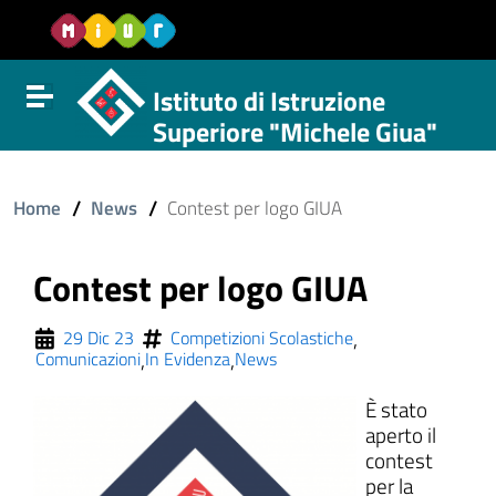
Vai al contenuto
Vail al menu di navigazione
Vai al footer
Istituto di Istruzione
Attiva disattiva la navigazione
Superiore "Michele Giua"
/
/
Home
News
Contest per logo GIUA
Contest per logo GIUA
,
29 Dic 23
Competizioni Scolastiche
,
,
Comunicazioni
In Evidenza
News
È stato
aperto il
contest
per la