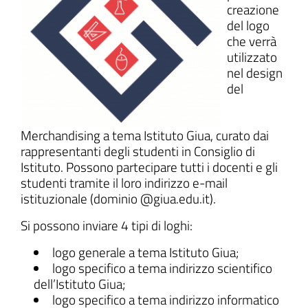
creazione
del logo
che verrà
utilizzato
ll'interno del sito
nel design
del
Merchandising a tema Istituto Giua, curato dai
gram
inkedIn
rappresentanti degli studenti in Consiglio di
Istituto. Possono partecipare tutti i docenti e gli
studenti tramite il loro indirizzo e-mail
istituzionale (dominio @giua.edu.it).
Si possono inviare 4 tipi di loghi:
logo generale a tema Istituto Giua;
logo specifico a tema indirizzo scientifico
dell’Istituto Giua;
logo specifico a tema indirizzo informatico