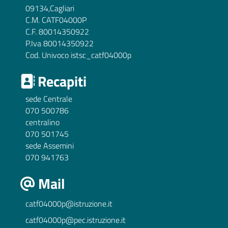
09134,Cagliari
C.M. CATF04000P
C.F. 80014350922
P.Iva 80014350922
Cod. Univoco istsc_catf04000p
Recapiti
sede Centrale
070 500786
centralino
070 501745
sede Assemini
070 941763
Mail
catf04000p@istruzione.it
catf04000p@pec.istruzione.it