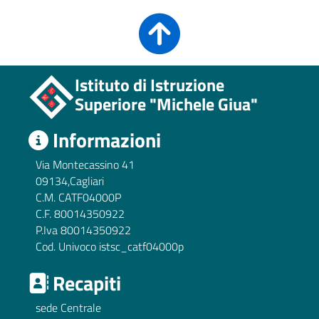
Istituto di Istruzione
Superiore "Michele Giua"
Informazioni
Via Montecassino 41
09134,Cagliari
C.M. CATF04000P
C.F. 80014350922
P.Iva 80014350922
Cod. Univoco istsc_catf04000p
Recapiti
sede Centrale