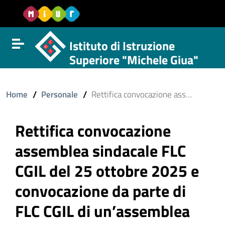
Vai al contenuto
Vail al menu di navigazione
Vai al footer
Istituto di Istruzione
Attiva disattiva la navigazione
Superiore "Michele Giua"
/
/
Home
Personale
Rettifica convocazione assemblea sindacale FLC CGIL del 25 ottobre 2025 e convocazione da parte di FLC CGIL di un’assemblea sindacale per il personale della scuola docente e ATA in orario di servizio che si terrà in data 29/10/2024
Rettifica convocazione
assemblea sindacale FLC
CGIL del 25 ottobre 2025 e
convocazione da parte di
FLC CGIL di un’assemblea