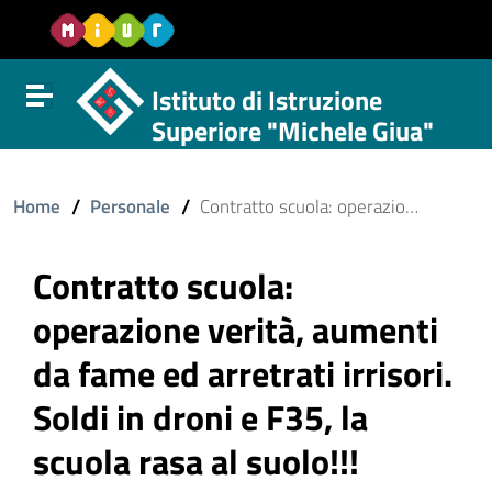
Vai al contenuto
Vail al menu di navigazione
Vai al footer
Istituto di Istruzione
Attiva disattiva la navigazione
Superiore "Michele Giua"
/
/
Home
Personale
Contratto scuola: operazione verità, aumenti da fame ed arretrati irrisori. Soldi in droni e F35, la scuola rasa al suolo!!!
Contratto scuola:
operazione verità, aumenti
da fame ed arretrati irrisori.
Soldi in droni e F35, la
scuola rasa al suolo!!!