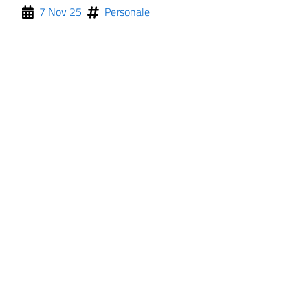
7 Nov 25
Personale
ll'interno del sito
gram
inkedIn