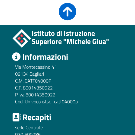
Istituto di Istruzione
Superiore "Michele Giua"
Informazioni
Via Montecassino 41
09134,Cagliari
C.M. CATF04000P
C.F. 80014350922
P.Iva 80014350922
Cod. Univoco istsc_catf04000p
Recapiti
sede Centrale
070 500786