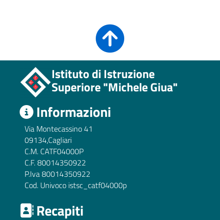
Istituto di Istruzione
Superiore "Michele Giua"
Informazioni
Via Montecassino 41
09134,Cagliari
C.M. CATF04000P
C.F. 80014350922
P.Iva 80014350922
Cod. Univoco istsc_catf04000p
Recapiti