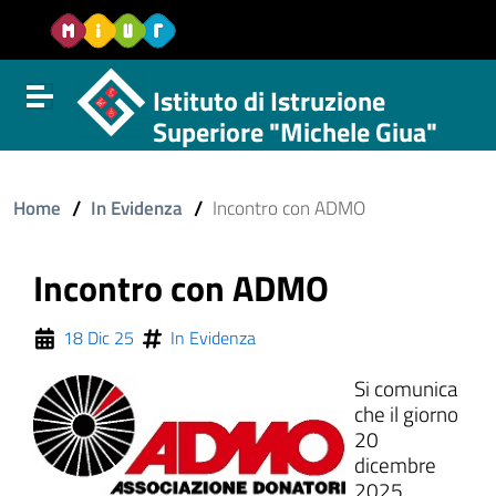
Vai al contenuto
Vail al menu di navigazione
Vai al footer
Istituto di Istruzione
Attiva disattiva la navigazione
Superiore "Michele Giua"
/
/
Home
In Evidenza
Incontro con ADMO
Incontro con ADMO
18 Dic 25
In Evidenza
Si comunica
che il giorno
20
dicembre
2025,