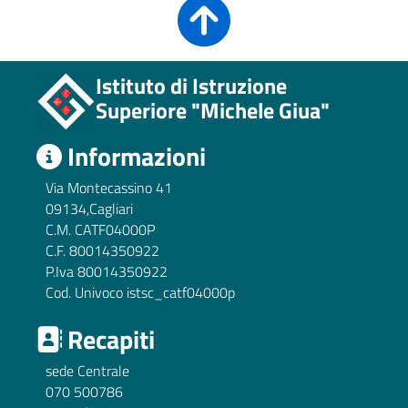
Istituto di Istruzione
Superiore "Michele Giua"
Informazioni
Via Montecassino 41
09134,Cagliari
C.M. CATF04000P
C.F. 80014350922
P.Iva 80014350922
Cod. Univoco istsc_catf04000p
Recapiti
sede Centrale
070 500786