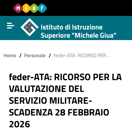
Vai al contenuto
Vail al menu di navigazione
Vai al footer
Istituto di Istruzione
Attiva disattiva la navigazione
Superiore "Michele Giua"
/
/
Home
Personale
feder-ATA: RICORSO PER LA VALUTAZIONE DEL SERVIZIO MILITARE- SCADENZA 28 FEBBRAIO 2026
feder-ATA: RICORSO PER LA
VALUTAZIONE DEL
SERVIZIO MILITARE-
SCADENZA 28 FEBBRAIO
2026