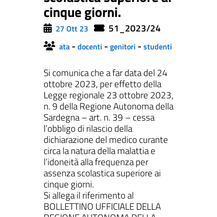
cinque giorni.
51_2023/24
27 Ott 23
-
-
-
ata
docenti
genitori
studenti
ll'interno del sito
Si comunica che a far data del 24
ottobre 2023, per effetto della
Legge regionale 23 ottobre 2023,
gram
inkedIn
n. 9 della Regione Autonoma della
Sardegna – art. n. 39 – cessa
l’obbligo di rilascio della
dichiarazione del medico curante
circa la natura della malattia e
l’idoneità alla frequenza per
assenza scolastica superiore ai
cinque giorni.
Si allega il riferimento al
BOLLETTINO UFFICIALE DELLA