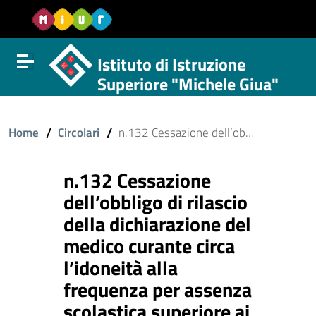
Vai al contenuto
Vail al menu di navigazione
Vai al footer
Istituto di Istruzione
Attiva disattiva la navigazione
Superiore "Michele Giua"
/
/
Home
Circolari
n.132 Cessazione dell’obbligo di rilascio della dichiarazione del medico curante circa l’idoneità alla frequenza per assenza scolastica superiore ai cinque giorni.
n.132 Cessazione
dell’obbligo di rilascio
della dichiarazione del
medico curante circa
l’idoneità alla
frequenza per assenza
scolastica superiore ai