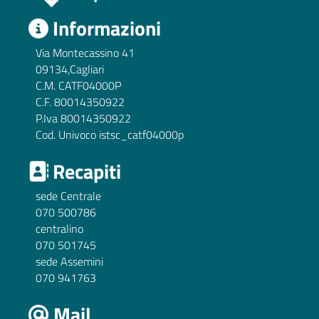
Informazioni
Via Montecassino 41
09134,Cagliari
C.M. CATF04000P
C.F. 80014350922
P.Iva 80014350922
Cod. Univoco istsc_catf04000p
Recapiti
sede Centrale
070 500786
centralino
070 501745
sede Assemini
070 941763
Mail