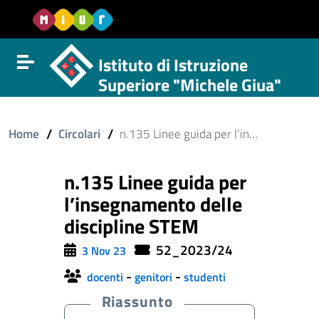
Vai al contenuto
Vail al menu di navigazione
Vai al footer
Istituto di Istruzione
Attiva disattiva la navigazione
Superiore "Michele Giua"
/
/
Home
Circolari
n.135 Linee guida per l’insegnamento delle discipline STEM
n.135 Linee guida per
l’insegnamento delle
discipline STEM
52_2023/24
3 Nov 23
-
-
docenti
genitori
studenti
Riassunto