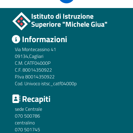
Istituto di Istruzione
Superiore "Michele Giua"
Informazioni
Via Montecassino 41
09134,Cagliari
C.M. CATF04000P
C.F. 80014350922
P.Iva 80014350922
Cod. Univoco istsc_catf04000p
Recapiti
sede Centrale
070 500786
centralino
070 501745