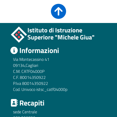
Istituto di Istruzione
Superiore "Michele Giua"
Informazioni
Via Montecassino 41
09134,Cagliari
C.M. CATF04000P
C.F. 80014350922
P.Iva 80014350922
Cod. Univoco istsc_catf04000p
Recapiti
sede Centrale