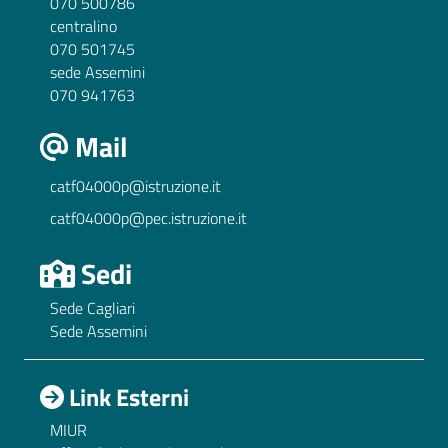
070 500786
centralino
070 501745
sede Assemini
070 941763
Mail
catf04000p@istruzione.it
catf04000p@pec.istruzione.it
Sedi
Sede Cagliari
Sede Assemini
Link Esterni
MIUR