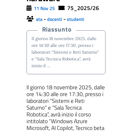
75_2025/26
11 Nov 25
-
-
ata
docenti
studenti
Riassunto
ll'interno del sito
Il giorno 18 novembre 2025, dalle
ore 14:30 alle ore 17:30, presso i
laboratori “Sistemi e Reti Saturno”
e “Sala Tecnica Robotica”, avrà
gram
inkedIn
inizio il …
Il giorno 18 novembre 2025, dalle
ore 14:30 alle ore 17:30, presso i
laboratori “Sistemi e Reti
Saturno” e “Sala Tecnica
Robotica”, avrà inizio il corso
intitolato “Windows Azure
Microsoft, AI Copilot, Tecnico beta