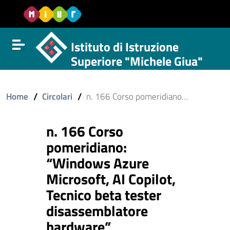
Vai al contenuto
Vail al menu di navigazione
Vai al footer
Istituto di Istruzione
Attiva disattiva la navigazione
Superiore "Michele Giua"
/
/
Home
Circolari
n. 166 Corso pomeridiano: “Windows Azure Microsoft, AI Copilot, Tecnico beta tester disassemblatore hardware”
n. 166 Corso
pomeridiano:
“Windows Azure
Microsoft, AI Copilot,
Tecnico beta tester
disassemblatore
hardware”