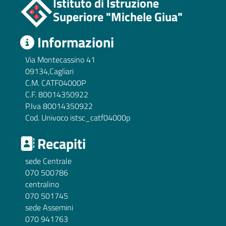
Istituto di Istruzione
Superiore "Michele Giua"
Informazioni
Via Montecassino 41
09134,Cagliari
C.M. CATF04000P
C.F. 80014350922
P.Iva 80014350922
Cod. Univoco istsc_catf04000p
Recapiti
sede Centrale
070 500786
centralino
070 501745
sede Assemini
070 941763