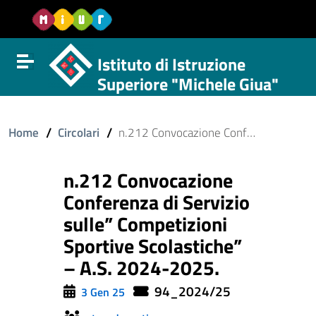
Vai al contenuto
Vail al menu di navigazione
Vai al footer
Istituto di Istruzione
Attiva disattiva la navigazione
Superiore "Michele Giua"
/
/
Home
Circolari
n.212 Convocazione Conferenza di Servizio sulle” Competizioni Sportive Scolastiche” – A.S. 2024-2025.
n.212 Convocazione
Conferenza di Servizio
sulle” Competizioni
Sportive Scolastiche”
– A.S. 2024-2025.
94_2024/25
3 Gen 25