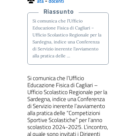
-
ata
docenti
Riassunto
Si comunica che l’Ufficio
Educazione Fisica di Cagliari –
ll'interno del sito
Ufficio Scolastico Regionale per la
Sardegna, indice una Conferenza
di Servizio inerente l’avviamento
alla pratica delle …
gram
inkedIn
Si comunica che l’Ufficio
Educazione Fisica di Cagliari –
Ufficio Scolastico Regionale per la
Sardegna, indice una Conferenza
di Servizio inerente l’avviamento
alla pratica delle “Competizioni
Sportive Scolastiche” per l’anno
scolastico 2024-2025. L’incontro,
al quale sono invitati i Dirigenti