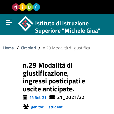
Vai al contenuto
Vail al menu di navigazione
Vai al footer
Istituto di Istruzione
Attiva disattiva la navigazione
Superiore "Michele Giua"
/
/
Home
Circolari
n.29 Modalità di giustificazione, ingressi posticipati e uscite anticipate.
n.29 Modalità di
giustificazione,
ingressi posticipati e
uscite anticipate.
21_2021/22
14 Set 21
-
genitori
studenti