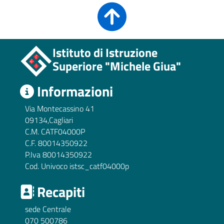
Istituto di Istruzione
Superiore "Michele Giua"
Informazioni
Via Montecassino 41
09134,Cagliari
C.M. CATF04000P
C.F. 80014350922
P.Iva 80014350922
Cod. Univoco istsc_catf04000p
Recapiti
sede Centrale
070 500786