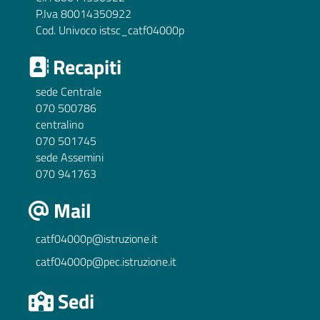
P.Iva 80014350922
Cod. Univoco istsc_catf04000p
Recapiti
sede Centrale
070 500786
centralino
070 501745
sede Assemini
070 941763
Mail
catf04000p@istruzione.it
catf04000p@pec.istruzione.it
Sedi