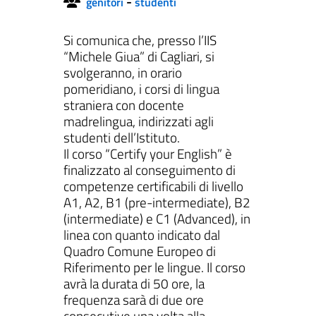
-
genitori
studenti
Si comunica che, presso l’IIS
“Michele Giua” di Cagliari, si
svolgeranno, in orario
ll'interno del sito
pomeridiano, i corsi di lingua
straniera con docente
madrelingua, indirizzati agli
studenti dell’Istituto.
gram
inkedIn
Il corso “Certify your English” è
finalizzato al conseguimento di
competenze certificabili di livello
A1, A2, B1 (pre-intermediate), B2
(intermediate) e C1 (Advanced), in
linea con quanto indicato dal
Quadro Comune Europeo di
Riferimento per le lingue. Il corso
avrà la durata di 50 ore, la
frequenza sarà di due ore
consecutive una volta alla