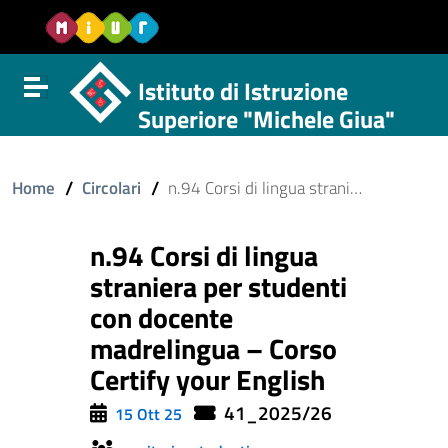
Vai al contenuto
Vail al menu di navigazione
Vai al footer
Istituto di Istruzione
Attiva disattiva la navigazione
Superiore "Michele Giua"
/
/
Home
Circolari
n.94 Corsi di lingua straniera per studenti con docente madrelingua – Corso Certify your English
n.94 Corsi di lingua
straniera per studenti
con docente
madrelingua – Corso
Certify your English
41_2025/26
15 Ott 25