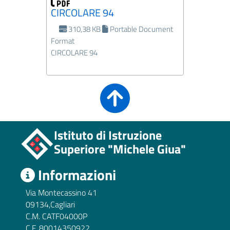
CIRCOLARE 94
310,38 KB
Portable Document
Format
CIRCOLARE 94
Istituto di Istruzione
Superiore "Michele Giua"
Informazioni
Via Montecassino 41
09134,Cagliari
C.M. CATF04000P
C.F. 80014350922