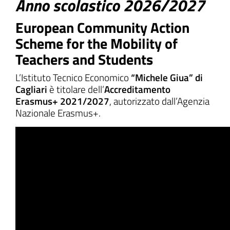
Anno scolastico 2026/2027
European Community Action
Scheme for the Mobility of
ll'interno del sito
Teachers and Students
L’Istituto Tecnico Economico
“Michele Giua” di
Cagliari
è titolare dell’
Accreditamento
Erasmus+ 2021/2027
, autorizzato dall’Agenzia
gram
inkedIn
Nazionale Erasmus+.