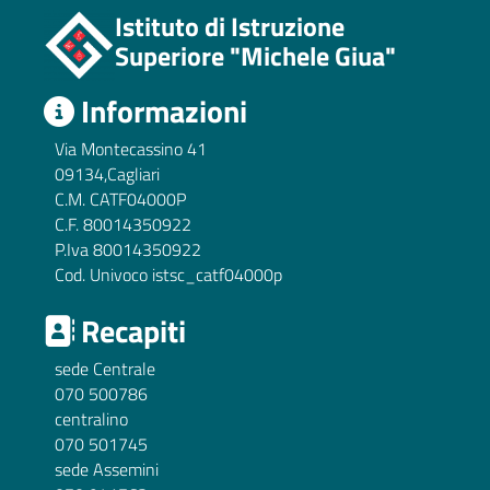
Istituto di Istruzione
Superiore "Michele Giua"
Informazioni
Via Montecassino 41
09134,Cagliari
C.M. CATF04000P
C.F. 80014350922
P.Iva 80014350922
Cod. Univoco istsc_catf04000p
Recapiti
sede Centrale
070 500786
centralino
070 501745
sede Assemini