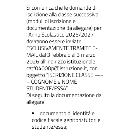
Si comunica che le domande di
iscrizione alla classe successiva
(moduli di iscrizione e
documentazione da allegare) per
ll'interno del sito
l’Anno Scolastico 2026/2027
dovranno essere inviate
ESCLUSIVAMENTE TRAMITE E-
MAIL dal 3 febbraio al 3 marzo
2026 all’indirizzo istituzionale
gram
inkedIn
catf04000p@istruzione.it, con
oggetto “ISCRIZIONE CLASSE —-
– COGNOME e NOME
STUDENTE/ESSA”.
Di seguito la documentazione da
allegare:
documento di identità e
codice fiscale genitori/tutori e
studente/essa;