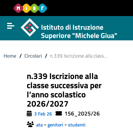
Vai al contenuto
Vail al menu di navigazione
Vai al footer
Istituto di Istruzione
Attiva disattiva la navigazione
Superiore "Michele Giua"
/
/
Home
Circolari
n.339 Iscrizione alla classe successiva per l’anno scolastico 2026/2027
n.339 Iscrizione alla
classe successiva per
l’anno scolastico
2026/2027
156_2025/26
3 Feb 26
-
-
ata
genitori
studenti