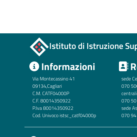
Istituto di Istruzione S
Informazioni
R
Via Montecassino 41
sede Ce
09134,Cagliari
070 50
C.M. CATF04000P
central
C.F. 80014350922
070 50
P.Iva 80014350922
sede A
Cod. Univoco istsc_catf04000p
070 94