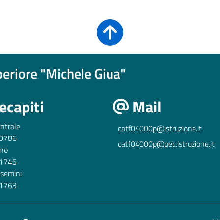
uperiore "Michele Giua"
ecapiti
Mail
ntrale
catf04000p@istruzione.it
0786
catf04000p@pec.istruzione.it
ino
1745
ssemini
1763