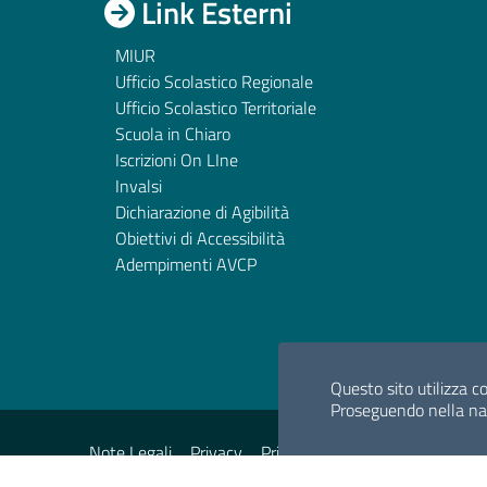
Link Esterni
MIUR
Ufficio Scolastico Regionale
Ufficio Scolastico Territoriale
Scuola in Chiaro
Iscrizioni On LIne
Invalsi
Dichiarazione di Agibilità
Obiettivi di Accessibilità
Adempimenti AVCP
Questo sito utilizza co
Proseguendo nella navi
Sezione Legale
Note Legali
Privacy
Privacy Policy
Mappa del sito