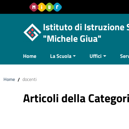
Vai al contenuto
Vail al menu di navigazione
Vai al footer
Istituto di Istruzione
"Michele Giua"
Home
La Scuola
Uffici
Serv
Home
/
docenti
Articoli della Catego