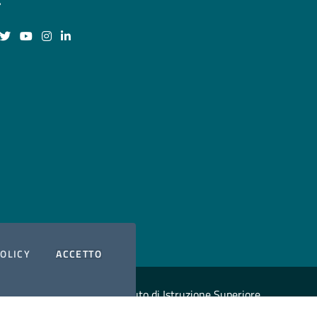
guici su Facebook
Seguici su Twitter
Seguici su YouTube
Seguici su Instagram
Seguici su LinkedIn
I COOKIES
POLICY
ACCETTO
Copyright
2026 Istituto di Istruzione Superiore
"Michele Giua"