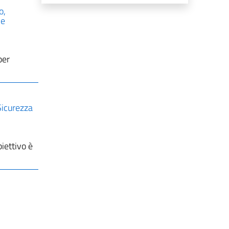
o,
 e
per
Sicurezza
iettivo è