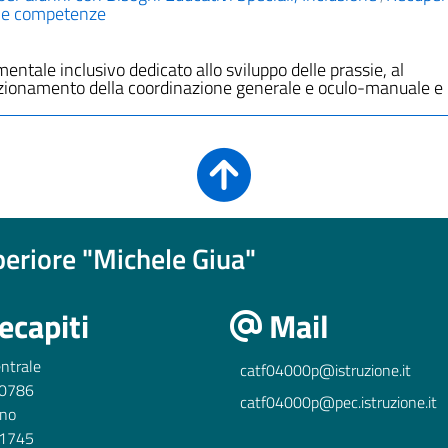
lle competenze
ntale inclusivo dedicato allo sviluppo delle prassie, al
fezionamento della coordinazione generale e oculo-manuale e
uperiore "Michele Giua"
ecapiti
Mail
ntrale
catf04000p@istruzione.it
0786
catf04000p@pec.istruzione.it
ino
1745