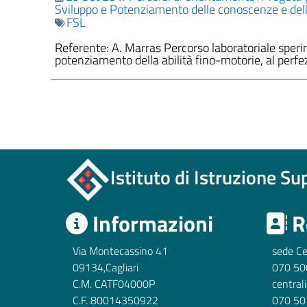
Sviluppo e Potenziamento delle conoscenze e de
FSL
Referente: A. Marras Percorso laboratoriale sperime
potenziamento della abilità fino-motorie, al per
Istituto di Istruzione S
Informazioni
R
Via Montecassino 41
sede Ce
09134,Cagliari
070 50
C.M. CATF04000P
central
C.F. 80014350922
070 50