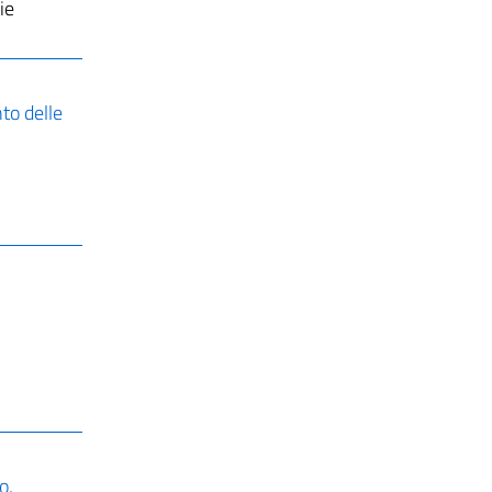
ie
to delle
o,