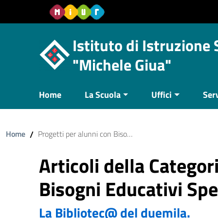
Vai al contenuto
Vail al menu di navigazione
Vai al footer
Istituto di Istruzione
"Michele Giua"
Home
La Scuola
Uffici
Serv
Home
/
Progetti per alunni con Bisogni Educativi Speciali, Inclusione
Articoli della Categor
Bisogni Educativi Spec
La Bibliotec@ del duemila.