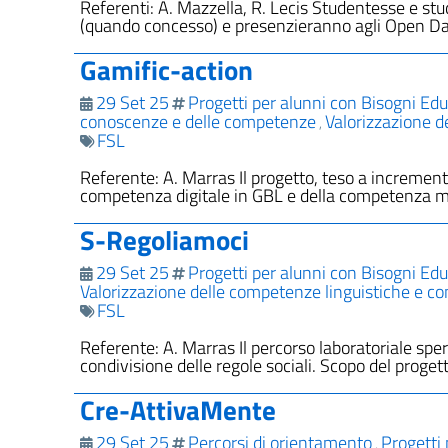
Referenti: A. Mazzella, R. Lecis Studentesse e st
(quando concesso) e presenzieranno agli Open Day
Gamific-action
29 Set 25
Progetti per alunni con Bisogni Educ
conoscenze e delle competenze
Valorizzazione d
,
FSL
Referente: A. Marras Il progetto, teso a increment
competenza digitale in GBL e della competenza m
S-Regoliamoci
29 Set 25
Progetti per alunni con Bisogni Educ
Valorizzazione delle competenze linguistiche e c
FSL
Referente: A. Marras Il percorso laboratoriale spe
condivisione delle regole sociali. Scopo del proge
Cre-AttivaMente
29 Set 25
Percorsi di orientamento
Progetti 
,