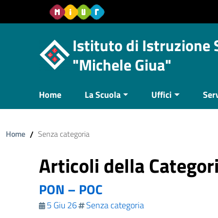
Vai al contenuto
Vail al menu di navigazione
Vai al footer
Istituto di Istruzione
"Michele Giua"
Home
La Scuola
Uffici
Serv
Home
/
Senza categoria
Articoli della Catego
PON – POC
5 Giu 26
Senza categoria