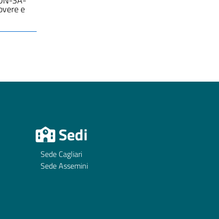
PON-SA-
overe e
Sedi
Sede Cagliari
Sede Assemini