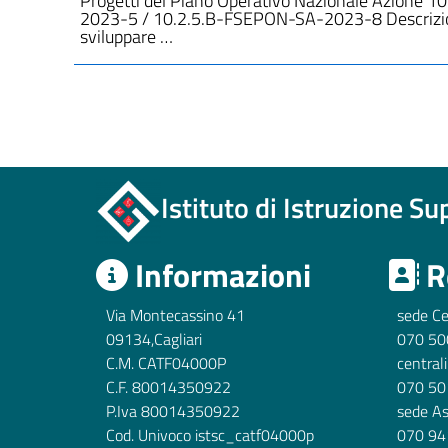
Progetti del Piano Operativo Nazionale Azione 
2023-5 / 10.2.5.B-FSEPON-SA-2023-8 Descrizio
sviluppare …
Istituto di Istruzione S
Informazioni
R
Via Montecassino 41
sede Ce
09134,Cagliari
070 50
C.M. CATF04000P
central
C.F. 80014350922
070 50
P.Iva 80014350922
sede A
Cod. Univoco istsc_catf04000p
070 94