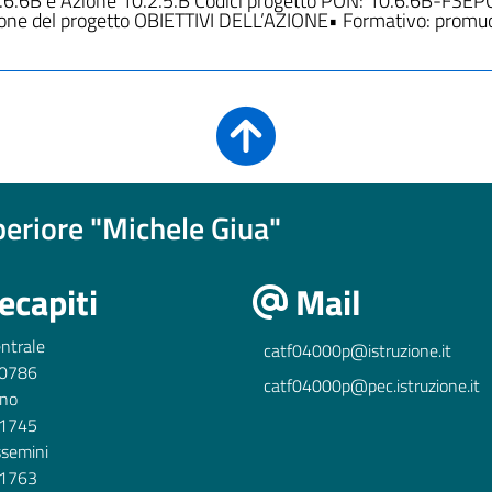
10.6.6B e Azione 10.2.5.B Codici progetto PON: 10.6.6B-FSE
ne del progetto OBIETTIVI DELL’AZIONE• Formativo: promu
uperiore "Michele Giua"
ecapiti
Mail
ntrale
catf04000p@istruzione.it
0786
catf04000p@pec.istruzione.it
ino
1745
ssemini
1763