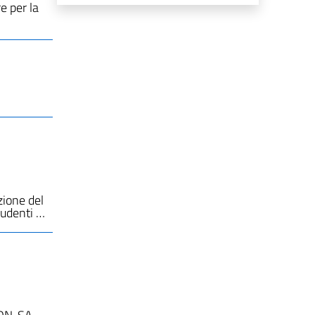
e per la
ione del
tudenti …