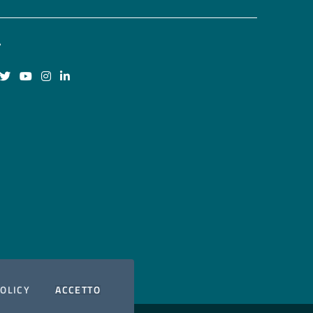
guici su Facebook
Seguici su Twitter
Seguici su YouTube
Seguici su Instagram
Seguici su LinkedIn
I COOKIES
POLICY
ACCETTO