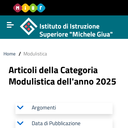
Vai al contenuto
Vail al menu di navigazione
Vai al footer
Istituto di Istruzione
Attiva disattiva la navigazione
Superiore "Michele Giua"
/
Home
Modulistica
Articoli della Categoria
Modulistica dell'anno 2025
Argomenti
Data di Pubblicazione