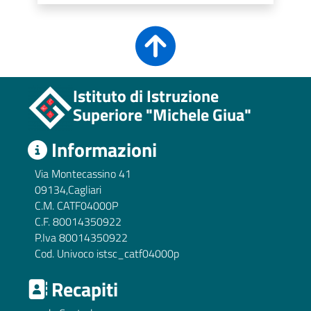
ll'interno del sito
Istituto di Istruzione
Superiore "Michele Giua"
Informazioni
gram
inkedIn
Via Montecassino 41
09134,Cagliari
C.M. CATF04000P
C.F. 80014350922
P.Iva 80014350922
Cod. Univoco istsc_catf04000p
Recapiti