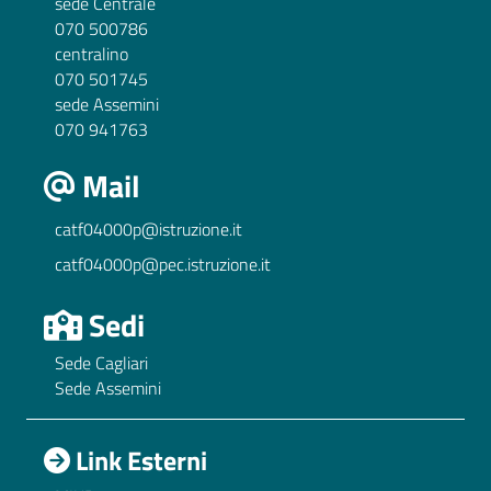
sede Centrale
070 500786
centralino
070 501745
sede Assemini
070 941763
Mail
catf04000p@istruzione.it
catf04000p@pec.istruzione.it
Sedi
Sede Cagliari
Sede Assemini
Link Esterni